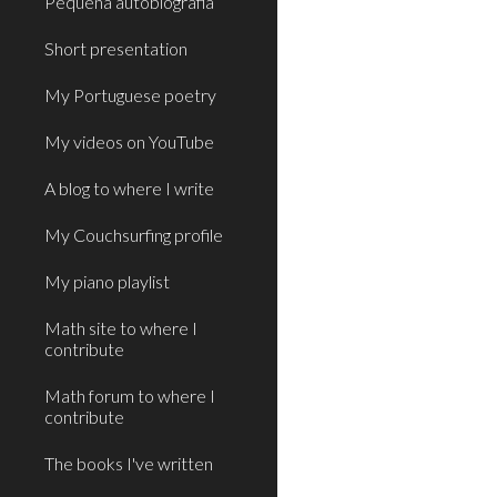
Pequena autobiografia
Short presentation
My Portuguese poetry
My videos on YouTube
A blog to where I write
My Couchsurfing profile
My piano playlist
Math site to where I
contribute
Math forum to where I
contribute
The books I've written