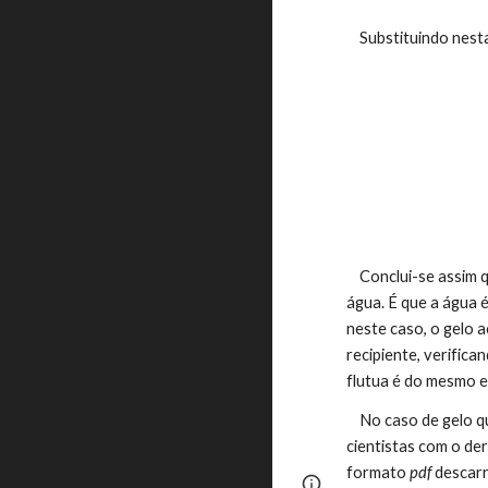
    Substituindo ne
    Conclui-se assim que a altura final é igual à inicial. Ou seja o derretimento do gelo quando está a flutuar, não provoca qualquer aumento no nível da 
água. É que a água é
neste caso, o gelo 
recipiente, verifica
flutua é do mesmo e
    No caso de gelo que está assente em rocha que não esteja totalmente a boiar, nesse caso o nível da água aumenta, daí a grande preocupação dos 
cientistas com o de
formato 
pdf
 descar
Google Sites
Report 