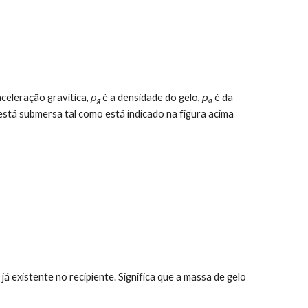
aceleração gravítica, 
ρ
 é a densidade do gelo, 
ρ
 é da 
g
a
está submersa tal como está indicado na figura acima 