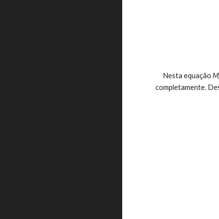
     Nesta equação 
M
completamente. Des