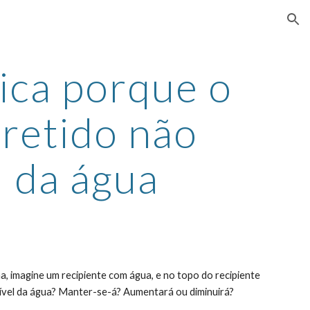
ion
ca porque o 
retido não 
l da água
nível da água? Manter-se-á? Aumentará ou diminuirá?