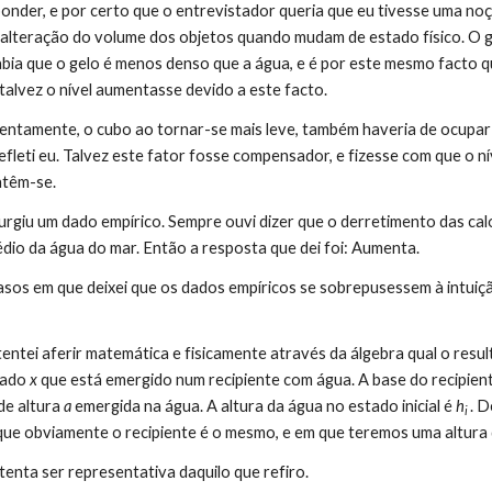
a alteração do volume dos objetos quando mudam de estado físico. O g
abia que o gelo é menos denso que a água, e é por este mesmo facto qu
 talvez o nível aumentasse devido a este facto.
efleti eu. Talvez este fator fosse compensador, e fizesse com que o ní
ntêm-se.
dio da água do mar. Então a resposta que dei foi: Aumenta.
lado 
x
 que está emergido num recipiente com água. A base do recipien
e altura 
a
 emergida na água. A altura da água no estado inicial é 
h
. 
i 
 que obviamente o recipiente é o mesmo, e em que teremos uma altura
nte tenta ser representativa daquilo que refiro.