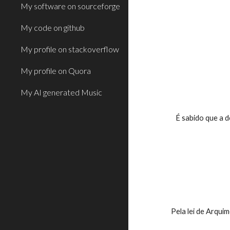
My software on sourceforge
My code on github
My profile on stackoverflow
My profile on Quora
My AI generated Music
        É sabido 
     Pela lei de A