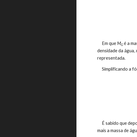
     Em que
 M
 é a ma
G
densidade da água, 
representada.
     Simplificando 
     É sabido que depois do gelo derreter, a água daí resultante se mistura com a água inicial já existente no recipiente. Significa que a massa de gelo 
mais a massa de água