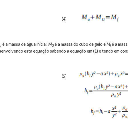
(4)
 é a massa de água inicial, 
M
 é a massa do cubo de gelo e 
M
 é a mass
a
G
f
envolvendo esta equação sabendo a equação em (1) e tendo em cons
(5)