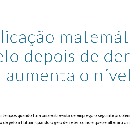
ip to main content
Skip to navigat
licação matemáti
elo depois de der
aumenta o níve
 de gelo a flutuar, quando o gelo derreter como é que se alterará o 