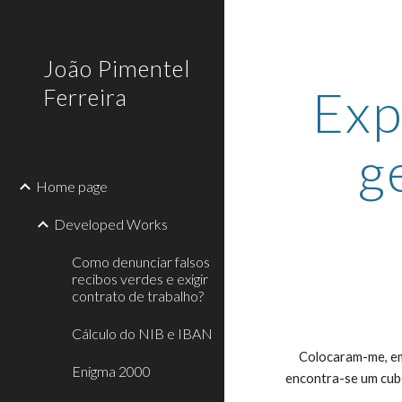
Sk
João Pimentel
Exp
Ferreira
g
Home page
Developed Works
Como denunciar falsos
recibos verdes e exigir
contrato de trabalho?
Cálculo do NIB e IBAN
     Colocaram-me, em tempos quando fui a uma entrevista de emprego o seguinte problema, imagine um recipiente com água, e no topo do recipiente 
Enigma 2000
encontra-se um cubo