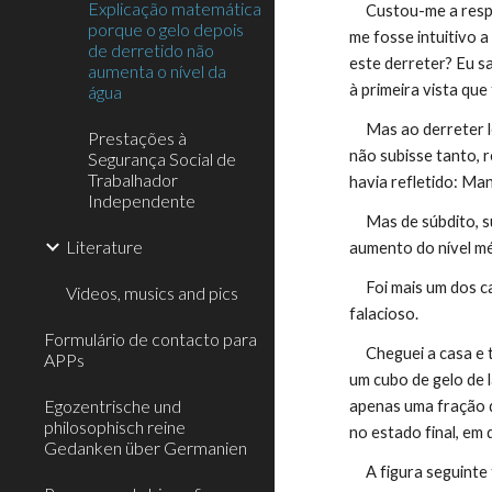
Explicação matemática
     Custou-me a responder, e por certo que o entrevistador queria que eu tivesse uma noção sobre a alteração do estado da matéria e como tal, que 
porque o gelo depois
me fosse intuitivo 
de derretido não
este derreter? Eu s
aumenta o nível da
à primeira vista que
água
     Mas ao derreter lentamente, o cubo ao tornar-se mais leve, também haveria de ocupar menos espaço dentro de água, o que faria com que a água 
Prestações à
não subisse tanto, r
Segurança Social de
Trabalhador
havia refletido: Ma
Independente
     Mas de súbdito, surgiu um dado empírico. Sempre ouvi dizer que o derretimento das calotas polares devido às alterações climáticas provocavam o 
Literature
aumento do nível mé
     Foi mais um dos casos em que deixei que os dados empíricos se sobrepusessem à intuição racional, e tal revelou-se num pensamento de cariz 
Videos, musics and pics
falacioso.
Formulário de contacto para
     Cheguei a casa e tentei aferir matemática e fisicamente através da álgebra qual o resultado correto. Exponho aqui esse raciocínio: Imaginemos 
APPs
um cubo de gelo de 
Egozentrische und
apenas uma fração d
philosophisch reine
no estado final, em
Gedanken über Germanien
     A figura segui